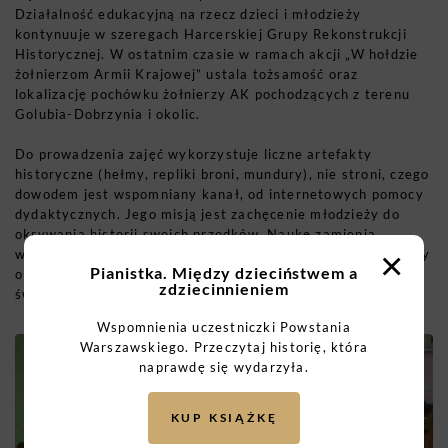
Działalność edukacyjną na rzecz dzieci i młodzieży
kontynuuje w szeregach Harcerskiej Grupy Rekonstrukcji
Historycznej. W ostatnim czasie w ramach akcji „W hołdzie
żołnierzom Armii Krajowej” ustala tożsamość oraz
lokalizację pochówku żołnierzy AK pochodzących z terenu
Golubia-Dobrzynia i okolic.
Do prowadzenia zajęć wykorzystuje liczne artefakty
historyczne (hełmy, repliki broni, mundury), nie stroni, czego
dowodem jest wspomniany kanał, od internetowych pomocy
dydaktycznych. Jego misją jest zachęcenie młodzieży do
okrywania historii swoich przodków. Naukę zamienia
×
w fascynującą przygodę, rozbudzając w uczniach głód wiedzy
Pianistka. Między dzieciństwem a
o rodzinnej okolicy i jej mieszkańcach z czasów II wojny
zdziecinnieniem
światowej.
Wspomnienia uczestniczki Powstania
Warszawskiego. Przeczytaj historię, która
naprawdę się wydarzyła.
KUP KSIĄŻKĘ