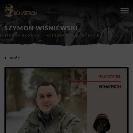
SZYMON WIŚNIEWSKI
STRONA GŁÓWNA
->
KATEGORIE
->
NAUCZYCIEL
wróć