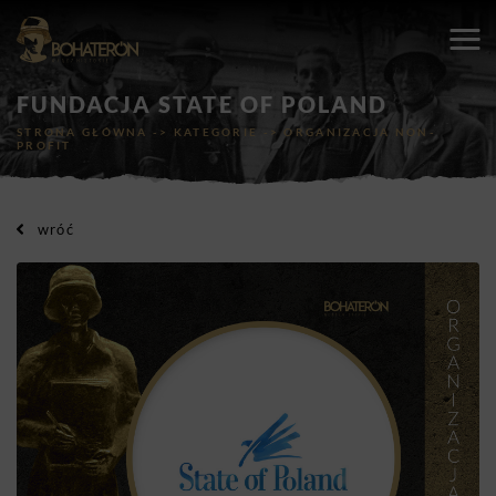
FUNDACJA STATE OF POLAND
STRONA GŁÓWNA
->
KATEGORIE
->
ORGANIZACJA NON-
PROFIT
wróć