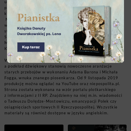
uczuciu, wielkości i entuzjazmie tamtych czasów. Film
prezentuje historię pisarza Tadeusza Dołęgi-Mostowicza,
który w 1939 roku na polecenie potentata wydawniczego –
Melchiora Wańkowicza, wyrusza z asystentką Dianą
w podróż po Polsce, by dla właśnie powstającej telewizji
stworzyć reportaż o najbardziej wpływowych ludziach.
Spotyka się m.in. z tak wybitnymi postaciami jak święty
Maksymilian Maria Kolbe, Janusz Kusociński i Eugeniusz
Kwiatkowski.
W filmie nie brakuje scen o charakterze humorystycznym,
a podkład dźwiękowy stanowią nowoczesne aranżacje
starych przebojów w wykonaniu Adama Barona i Michała
Fogga, wnuka znanego piosenkarza. Od 9 listopada 2019
produkcję można oglądać na YouTube oraz niepospolita.pl.
Strona została wykonana na wzór portalu plotkarskiego
z informacjami z II RP. Znajdziemy na niej m.in. wiadomości
o Tadeuszu Dołędze-Mostowiczu, emancypacji Polek czy
osiągnięciach sportowych II Rzeczypospolitej. Wszystkie
materiały są również dostępne w języku angielskim.