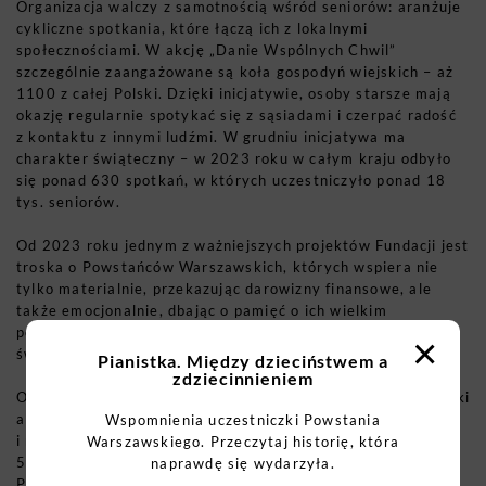
Organizacja walczy z samotnością wśród seniorów: aranżuje
cykliczne spotkania, które łączą ich z lokalnymi
społecznościami. W akcję „Danie Wspólnych Chwil”
szczególnie zaangażowane są koła gospodyń wiejskich – aż
1100 z całej Polski. Dzięki inicjatywie, osoby starsze mają
okazję regularnie spotykać się z sąsiadami i czerpać radość
z kontaktu z innymi ludźmi. W grudniu inicjatywa ma
charakter świąteczny – w 2023 roku w całym kraju odbyło
się ponad 630 spotkań, w których uczestniczyło ponad 18
tys. seniorów.
Od 2023 roku jednym z ważniejszych projektów Fundacji jest
troska o Powstańców Warszawskich, których wspiera nie
tylko materialnie, przekazując darowizny finansowe, ale
także emocjonalnie, dbając o pamięć o ich wielkim
poświęceniu i miłe gesty, takie jak wysyłanie prezentów na
×
święta.
Pianistka. Między dzieciństwem a
zdziecinnieniem
Od początku rosyjskiej inwazji w Ukrainie Fundacja Biedronki
aktywnie pomaga uchodźcom, szczególnie osobom starszym
Wspomnienia uczestniczki Powstania
i niepełnosprawnym. W samym 2023 roku dostarczono 29
Warszawskiego. Przeczytaj historię, która
549 paczek rozdysponowanych w 153 miejscowościach, a z
naprawdę się wydarzyła.
Polski do Ukrainy wyjechało 30 transportów, które