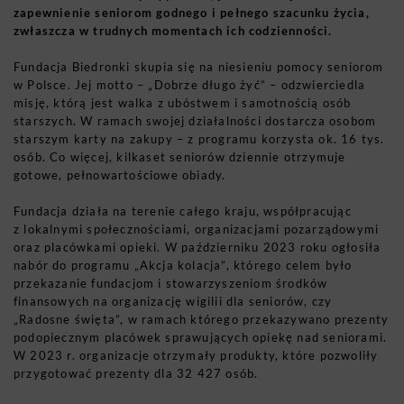
zapewnienie seniorom godnego i pełnego szacunku życia,
zwłaszcza w trudnych momentach ich codzienności.
Fundacja Biedronki skupia się na niesieniu pomocy seniorom
w Polsce. Jej motto – „Dobrze długo żyć” – odzwierciedla
misję, którą jest walka z ubóstwem i samotnością osób
starszych. W ramach swojej działalności dostarcza osobom
starszym karty na zakupy – z programu korzysta ok. 16 tys.
osób. Co więcej, kilkaset seniorów dziennie otrzymuje
gotowe, pełnowartościowe obiady.
Fundacja działa na terenie całego kraju, współpracując
z lokalnymi społecznościami, organizacjami pozarządowymi
oraz placówkami opieki. W październiku 2023 roku ogłosiła
nabór do programu „Akcja kolacja”, którego celem było
przekazanie fundacjom i stowarzyszeniom środków
finansowych na organizację wigilii dla seniorów, czy
„Radosne święta”, w ramach którego przekazywano prezenty
podopiecznym placówek sprawujących opiekę nad seniorami.
W 2023 r. organizacje otrzymały produkty, które pozwoliły
przygotować prezenty dla 32 427 osób.