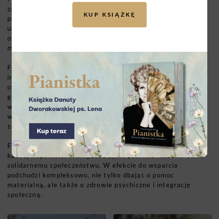
zawierały ok. 903 palet podstawowych produktów. Ogółem
KUP KSIĄŻKĘ
pomoc trafiła do 56 tys. osób. Fundacja dostarcza
uchodźcom karty na zakupy (6 doładowań po 200 zł),
organizuje darmowe noclegi, a także wspiera tworzenie
miejsc pobytu.
Fundacja Biedronki zainwestowała ogromne środki w rozwój
infrastruktury opiekuńczej – finansuje hospicja, schroniska
oraz dzienne domy opieki, a także sprzęt na oddziałach
geriatrycznych – beneficjentem tego typu pomocy
w ostatnim roku był m.in. zakład opieki zdrowotnej
w Choroszczy, który otrzymał 650 tys. zł darowizny na
zakup sprzętu.
Fundacja Biedronki pokazuje, że seniorzy to fundament
każdej wspólnoty, a ich godne życie powinno leżeć na sercu
solidarnemu społeczeństwu. W efekcie do wsparcia
podchodzi kompleksowo, nie tylko dbając o pomoc
materialną, ale także o zdrowie psychiczne i integrację
społeczną.