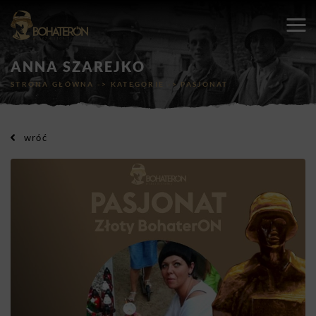
ANNA SZAREJKO
STRONA GŁÓWNA
->
KATEGORIE
->
PASJONAT
wróć