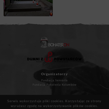
Organizatorzy
Fundacja Sensoria
Fundacja Pokolenia Kolumbów
Masz pytania?
Serwis wykorzystuje pliki cookies. Korzystając ze strony
kontakt@bohateron.pl
wyrażasz zgodę na wykorzystywanie plików cookies.