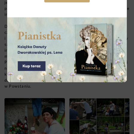
je biało-czerwonymi taśmami rypsowymi, kupują
patriotyczne znicze oraz odnawiają niewidoczne i nieczytelne
inskrypcje – tak by nazwiska pochowanych były widoczne.
Dodatkowo, by przywracać pamięć o Zapomnianych,
członkowie akcji przygotowują laminowane zdjęcia
i biogramy, które zamieszczają przy mogiłach. Czasem groby
są tak zniszczone, że jedynie taka tymczasowa tabliczka
informuje, który z Bohaterów został pochowany w danym
miejscu. Dzięki notkom biograficznym każdy odwiedzający
Powązki ma szansę poznać Powstańców i ich historie. Dzięki
nim dzieją się też rzeczy niezwykłe – rodziny poległych po
kilkudziesięciu latach znajdują groby swoich bliskich lub
dowiadują się o udziale ojców, wujków czy stryjów
w Powstaniu.