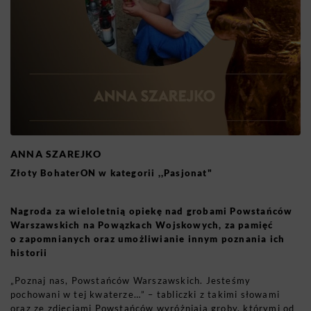
ANNA SZAREJKO
Złoty BohaterON w kategorii ,,Pasjonat"
Nagroda za wieloletnią opiekę nad grobami Powstańców
Warszawskich na Powązkach Wojskowych, za pamięć
o zapomnianych oraz umożliwianie innym poznania ich
historii
„Poznaj nas, Powstańców Warszawskich. Jesteśmy
pochowani w tej kwaterze…” – tabliczki z takimi słowami
oraz ze zdjęciami Powstańców wyróżniają groby, którymi od